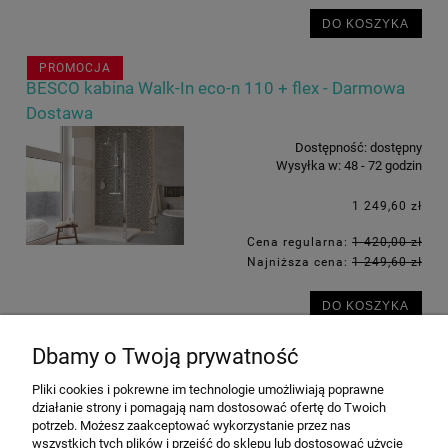
DO KOSZYKA
PROMOCJA
BESCO kabina Walk-In eco-n 110 + flex - Darmowa
Dostawa
Dostępność:
dostępny
Wysyłka w:
48 - 72 godzin
1 249,60 zł
Cena regularna:
1 420,00 zł
Najniższa cena:
1 249,60 zł
DO KOSZYKA
Dbamy o Twoją prywatność
«
1
2
3
4
5
...
8
»
Pliki cookies i pokrewne im technologie umożliwiają poprawne
działanie strony i pomagają nam dostosować ofertę do Twoich
potrzeb. Możesz zaakceptować wykorzystanie przez nas
INFORMACJE
wszystkich tych plików i przejść do sklepu lub dostosować użycie