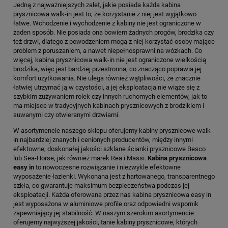
Jedną z najważniejszych zalet, jakie posiada każda kabina
prysznicowa walk-in jest to, że korzystanie z niej jest wyjątkowo
łatwe. Wchodzenie i wychodzenie z kabiny nie jest ograniczone w
żaden sposób. Nie posiada ona bowiem żadnych progów, brodzika czy
też drzwi, dlatego z powodzeniem mogą z niej korzystać osoby mające
problem z poruszaniem, a nawet niepełnosprawni na wózkach. Co
więcej, kabina prysznicowa walk-in nie jest ograniczone wielkością
brodzika, więc jest bardziej przestronna, co znacząco poprawia jej
komfort użytkowania. Nie ulega również wątpliwości, że znacznie
łatwiej utrzymać ją w czystości, a jej eksploatacja nie wiąże się z
szybkim zużywaniem rolek czy innych ruchomych elementów, jak to
ma miejsce w tradycyjnych kabinach prysznicowych z brodzikiem i
suwanymi czy otwieranymi drzwiami.
W asortymencie naszego sklepu oferujemy kabiny prysznicowe walk-
in najbardziej znanych i cenionych producentów, między innymi
efektowne, doskonałej jakości szklane ścianki prysznicowe Besco
lub Sea-Horse, jak również marek Rea i Massi.
Kabina prysznicowa
easy in
to nowoczesne rozwiązanie i niezwykle efektowne
wyposażenie łazienki. Wykonana jest z hartowanego, transparentnego
szkła, co gwarantuje maksimum bezpieczeństwa podczas jej
eksploatacji. Każda oferowana przez nas kabina prysznicowa easy in
jest wyposażona w aluminiowe profile oraz odpowiedni wspornik
zapewniający jej stabilność. W naszym szerokim asortymencie
oferujemy najwyższej jakości, tanie kabiny prysznicowe, których