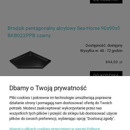
Brodzik pentagonalny akrylowy Sea-Horse 90x90x5
BKB022PPB czarny
Dostępność:
dostępny
Wysyłka w:
48 - 72 godzin
894,00 zł
DO KOSZYKA
Dbamy o Twoją prywatność
Pliki cookies i pokrewne im technologie umożliwiają poprawne
działanie strony i pomagają nam dostosować ofertę do Twoich
potrzeb. Możesz zaakceptować wykorzystanie przez nas
INFORMACJE
wszystkich tych plików i przejść do sklepu lub dostosować użycie
plików do swoich preferencji, wybierając opcję "Dostosuj zgody".
Więcej o plikach cookies przeczytasz w naszej Polityce