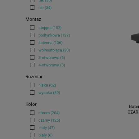
tak
(35)
nie
(34)
Montaż
stojąca
(103)
podtynkowa
(137)
ścienna
(106)
wolnostojąca
(30)
3-otworowa
(6)
4-otworowa
(8)
Rozmiar
niska
(62)
wysoka
(39)
Kolor
Bate
CZARN
chrom
(204)
czarny
(125)
złoty
(47)
biały
(6)