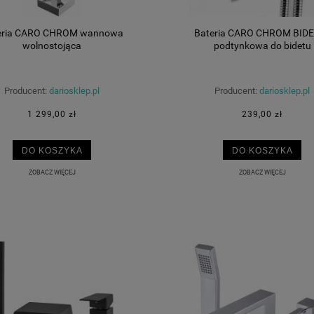
eria CARO CHROM wannowa
Bateria CARO CHROM BID
wolnostojąca
podtynkowa do bidetu
Producent:
dariosklep.pl
Producent:
dariosklep.pl
1 299,00 zł
239,00 zł
DO KOSZYKA
DO KOSZYKA
ZOBACZ WIĘCEJ
ZOBACZ WIĘCEJ