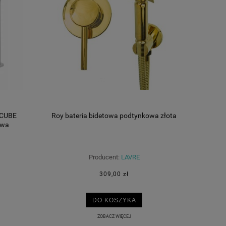
 CUBE
Roy bateria bidetowa podtynkowa złota
owa
Producent:
LAVRE
309,00 zł
DO KOSZYKA
ZOBACZ WIĘCEJ