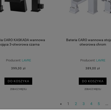
ria CARO KASKADA wannowa
Bateria CARO wannowa stoją
tojąca 3-otworowa czarna
otworowa chrom
Producent:
LAVRE
Producent:
LAVRE
399,00 zł
389,00 zł
DO KOSZYKA
DO KOSZYKA
ZOBACZ WIĘCEJ
ZOBACZ WIĘCEJ
«
1
2
3
4
5
...