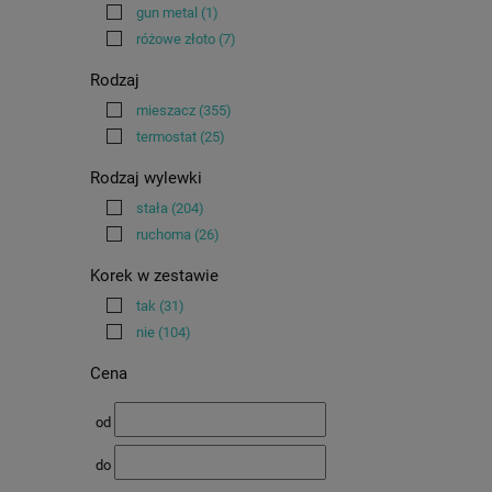
gun metal
(1)
różowe złoto
(7)
Rodzaj
mieszacz
(355)
termostat
(25)
Rodzaj wylewki
stała
(204)
ruchoma
(26)
Korek w zestawie
tak
(31)
nie
(104)
Cena
od
do