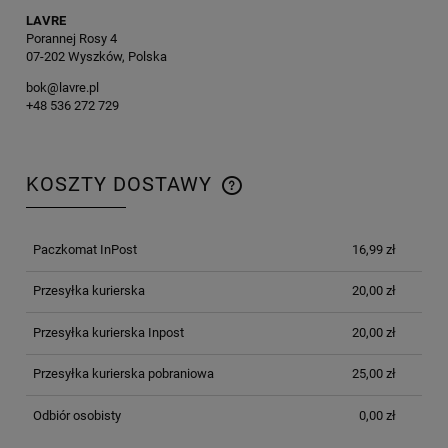
LAVRE
Porannej Rosy 4
07-202 Wyszków, Polska
bok@lavre.pl
+48 536 272 729
KOSZTY DOSTAWY
CENA NIE ZAWIERA EWENTUALNYCH KOSZTÓW
PŁATNOŚCI
Paczkomat InPost
16,99 zł
Przesyłka kurierska
20,00 zł
Przesyłka kurierska Inpost
20,00 zł
Przesyłka kurierska pobraniowa
25,00 zł
Odbiór osobisty
0,00 zł