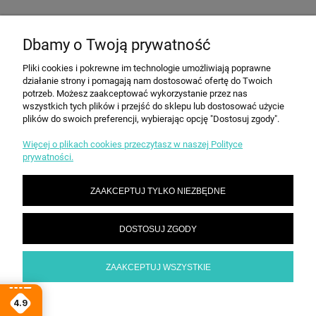
OPINIE O PRODUKCIE (0)
Dbamy o Twoją prywatność
Pliki cookies i pokrewne im technologie umożliwiają poprawne
działanie strony i pomagają nam dostosować ofertę do Twoich
potrzeb. Możesz zaakceptować wykorzystanie przez nas
INFORMACJE
wszystkich tych plików i przejść do sklepu lub dostosować użycie
plików do swoich preferencji, wybierając opcję "Dostosuj zgody".
Więcej o plikach cookies przeczytasz w naszej Polityce
ZAKUPY
prywatności.
ZAAKCEPTUJ TYLKO NIEZBĘDNE
STREFA KLIENTA
DOSTOSUJ ZGODY
KONTAKT
ZAAKCEPTUJ WSZYSTKIE
POKAŻ PEŁNĄ WERSJĘ STRONY
4.9
Sklep internetowy Shoper.pl