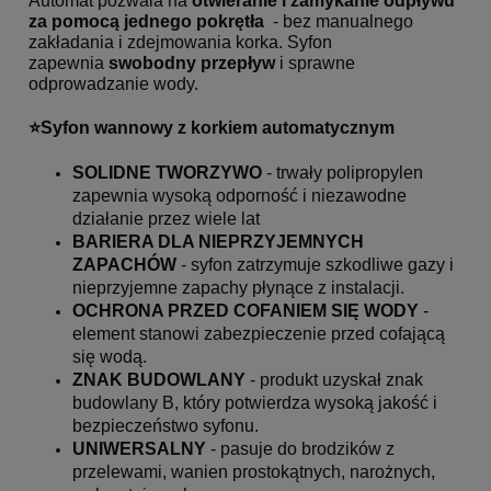
Automat pozwala na
otwieranie i zamykanie odpływu
za pomocą jednego pokrętła
- bez manualnego
zakładania i zdejmowania korka. Syfon
zapewnia
swobodny przepływ
i sprawne
odprowadzanie wody.
⭐️Syfon wannowy z korkiem automatycznym
SOLIDNE TWORZYWO
- trwały polipropylen
zapewnia wysoką odporność i niezawodne
działanie przez wiele lat
BARIERA DLA NIEPRZYJEMNYCH
ZAPACHÓW
- syfon zatrzymuje szkodliwe gazy i
nieprzyjemne zapachy płynące z instalacji.
OCHRONA PRZED COFANIEM SIĘ WODY
-
element stanowi zabezpieczenie przed cofającą
się wodą.
ZNAK BUDOWLANY
- produkt uzyskał znak
budowlany B, który potwierdza wysoką jakość i
bezpieczeństwo syfonu.
UNIWERSALNY
- pasuje do brodzików z
przelewami, wanien prostokątnych, narożnych,