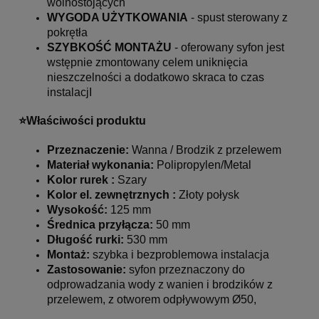
wolnostojących
WYGODA UŻYTKOWANIA
- spust sterowany z
pokrętła
SZYBKOŚĆ MONTAŻU
- oferowany syfon jest
wstępnie zmontowany celem uniknięcia
nieszczelności a dodatkowo skraca to czas
instalacjI
⭐️Właściwości produktu
Przeznaczenie:
Wanna / Brodzik z przelewem
Materiał wykonania:
Polipropylen/Metal
Kolor rurek :
Szary
Kolor el. zewnętrznych :
Złoty połysk
Wysokość:
125 mm
Średnica przyłącza:
50 mm
Długość rurki:
530 mm
Montaż:
szybka i bezproblemowa instalacja
Zastosowanie:
syfon przeznaczony do
odprowadzania wody z wanien i brodzików z
przelewem, z otworem odpływowym Ø50,