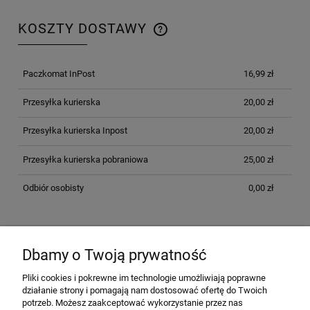
KOSZTY DOSTAWY
CENA NIE ZAWIERA EWENTUALNYCH KOSZTÓW
PŁATNOŚCI
Paczkomat InPost
16,99 zł
Przesyłka kurierska
20,00 zł
Przesyłka kurierska Inpost
20,00 zł
Przesyłka kurierska pobraniowa
25,00 zł
Odbiór osobisty
0,00 zł
OPINIE O PRODUKCIE (0)
Dbamy o Twoją prywatność
Pliki cookies i pokrewne im technologie umożliwiają poprawne
działanie strony i pomagają nam dostosować ofertę do Twoich
potrzeb. Możesz zaakceptować wykorzystanie przez nas