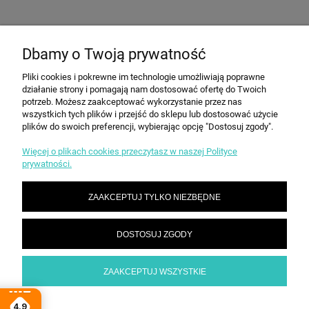
OPINIE O PRODUKCIE (0)
Dbamy o Twoją prywatność
Pliki cookies i pokrewne im technologie umożliwiają poprawne
działanie strony i pomagają nam dostosować ofertę do Twoich
potrzeb. Możesz zaakceptować wykorzystanie przez nas
INFORMACJE
wszystkich tych plików i przejść do sklepu lub dostosować użycie
plików do swoich preferencji, wybierając opcję "Dostosuj zgody".
Więcej o plikach cookies przeczytasz w naszej Polityce
ZAKUPY
prywatności.
ZAAKCEPTUJ TYLKO NIEZBĘDNE
STREFA KLIENTA
DOSTOSUJ ZGODY
KONTAKT
ZAAKCEPTUJ WSZYSTKIE
POKAŻ PEŁNĄ WERSJĘ STRONY
4.9