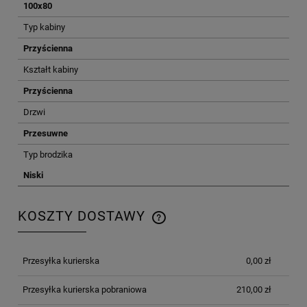
100x80
Typ kabiny
Przyścienna
Kształt kabiny
Przyścienna
Drzwi
Przesuwne
Typ brodzika
Niski
KOSZTY DOSTAWY
CENA NIE ZAWIERA EWENTUALNYCH KOSZTÓW
PŁATNOŚCI
Przesyłka kurierska
0,00 zł
Przesyłka kurierska pobraniowa
210,00 zł