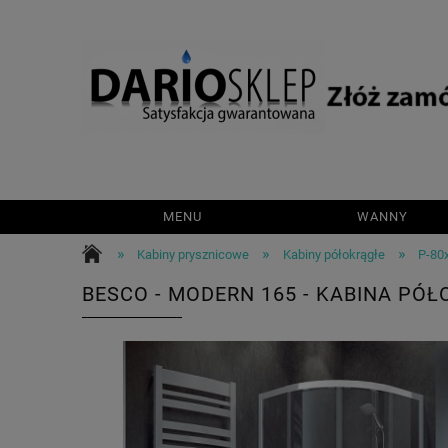
MENU
WANNY
»
»
»
Kabiny prysznicowe
Kabiny półokrągłe
P-80
BESCO - MODERN 165 - KABINA PÓ