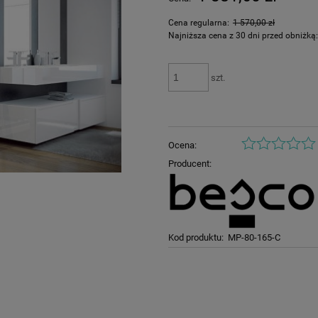
płatności
Cena regularna:
1 570,00 zł
Najniższa cena z 30 dni przed obniżką
szt.
Ocena:
Producent:
Kod produktu:
MP-80-165-C