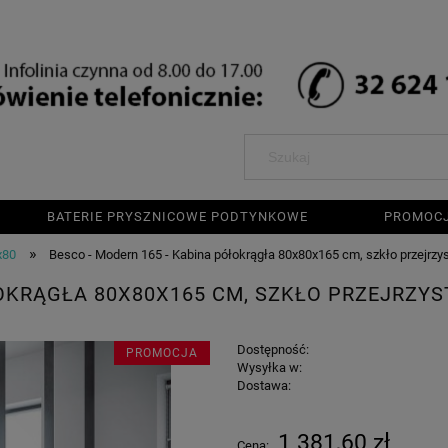
BATERIE PRYSZNICOWE PODTYNKOWE
PROMOC
»
x80
Besco - Modern 165 - Kabina półokrągła 80x80x165 cm, szkło przejrzy
ŁOKRĄGŁA 80X80X165 CM, SZKŁO PRZEJRZYS
Dostępność:
PROMOCJA
Wysyłka w:
Dostawa:
Cena nie zawiera e
1 381,60 zł
Cena: