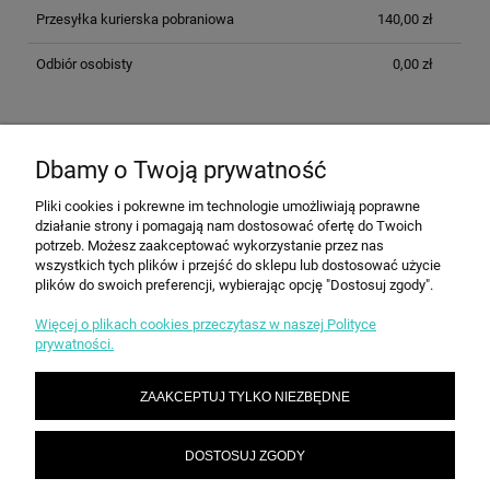
Przesyłka kurierska pobraniowa
140,00 zł
Odbiór osobisty
0,00 zł
OPINIE O PRODUKCIE (0)
Dbamy o Twoją prywatność
Pliki cookies i pokrewne im technologie umożliwiają poprawne
działanie strony i pomagają nam dostosować ofertę do Twoich
potrzeb. Możesz zaakceptować wykorzystanie przez nas
INFORMACJE
wszystkich tych plików i przejść do sklepu lub dostosować użycie
plików do swoich preferencji, wybierając opcję "Dostosuj zgody".
Więcej o plikach cookies przeczytasz w naszej Polityce
ZAKUPY
prywatności.
ZAAKCEPTUJ TYLKO NIEZBĘDNE
STREFA KLIENTA
DOSTOSUJ ZGODY
KONTAKT