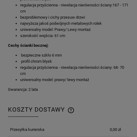
regulacja przyścienna - niwelacja nierówności ściany:167 - 171
cm
bezproblemowy i cichy przesuw drzwi
najwyższa jakoś podwójnych metalowych rolek
uniwersalny model: Prawy/ Lewy montaż
szerokość wejścia: 61 cm
Cechy ścianki bocznej:
bezpieczne szkło 6 mm
profil chrom błysk
regulacja przyścienna - niwelacja nierówności ściany: 68- 70
cm
uniwersalny model: prawy/ lewy montaż
Gwarancja: 2 lata
KOSZTY DOSTAWY
CENA NIE ZAWIERA EWENTUALNYCH KOSZTÓW
PŁATNOŚCI
Przesyłka kurierska
0,00 zł