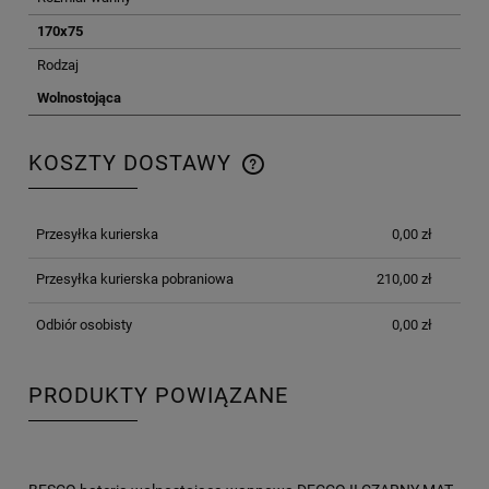
170x75
Rodzaj
Wolnostojąca
KOSZTY DOSTAWY
CENA NIE ZAWIERA EWENTUALNYCH KOSZTÓW
PŁATNOŚCI
Przesyłka kurierska
0,00 zł
Przesyłka kurierska pobraniowa
210,00 zł
Odbiór osobisty
0,00 zł
PRODUKTY POWIĄZANE