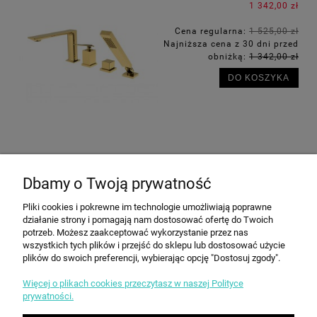
1 342,00 zł
Cena regularna:
1 525,00 zł
Najniższa cena z 30 dni przed
obniżką:
1 342,00 zł
DO KOSZYKA
OPINIE O PRODUKCIE (0)
Dbamy o Twoją prywatność
Pliki cookies i pokrewne im technologie umożliwiają poprawne
działanie strony i pomagają nam dostosować ofertę do Twoich
potrzeb. Możesz zaakceptować wykorzystanie przez nas
INFORMACJE
wszystkich tych plików i przejść do sklepu lub dostosować użycie
plików do swoich preferencji, wybierając opcję "Dostosuj zgody".
Więcej o plikach cookies przeczytasz w naszej Polityce
ZAKUPY
prywatności.