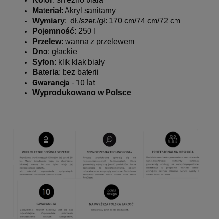
Kolor
: śnieżno biała
Materiał
: Akryl sanitarny
Wymiary
: dł./szer./gł: 170 cm/74 cm/72 cm
Pojemność
: 250 l
Przelew
: wanna z przelewem
Dno
: gładkie
Syfon
: klik klak biały
Bateria
: bez baterii
Gwarancja
- 10 lat
Wyprodukowano w Polsce