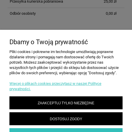
Przesyłka kurierska pobraniowa
25,00 zł
Odbiór osobisty
0,00 zł
OPINIE O PRODUKCIE (0)
Dbamy o Twoją prywatność
Pliki cookies i pokrewne im technologie umożliwiają poprawne
działanie strony i pomagają nam dostosować ofertę do Twoich
potrzeb. Możesz zaakceptować wykorzystanie przez nas
INFORMACJE
wszystkich tych plików i przejść do sklepu lub dostosować użycie
plików do swoich preferencji, wybierając opcję "Dostosuj zgody".
Więcej o plikach cookies przeczytasz w naszej Polityce
ZAKUPY
prywatności.
ZAAKCEPTUJ TYLKO NIEZBĘDNE
STREFA KLIENTA
DOSTOSUJ ZGODY
KONTAKT