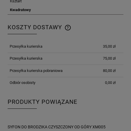
Kształt
Kwadratowy
KOSZTY DOSTAWY
CENA NIE ZAWIERA EWENTUALNYCH KOSZTÓW
PŁATNOŚCI
Przesyłka kurierska
35,00 zł
Przesyłka kurierska
75,00 zł
Przesyłka kurierska pobraniowa
80,00 zł
Odbiór osobisty
0,00 zł
PRODUKTY POWIĄZANE
SYFON DO BRODZIKA CZYSZCZONY OD GÓRY XM005