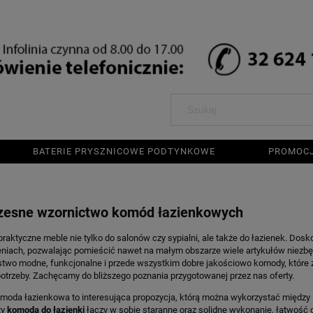
BATERIE PRYSZNICOWE PODTYNKOWE
PROMOC
esne wzornictwo komód łazienkowych
raktyczne meble nie tylko do salonów czy sypialni, ale także do łazienek. Dosk
niach, pozwalając pomieścić nawet na małym obszarze wiele artykułów niezb
stwo modne, funkcjonalne i przede wszystkim dobre jakościowo komody, które 
otrzeby. Zachęcamy do bliższego poznania przygotowanej przez nas oferty.
moda łazienkowa to interesująca propozycja, którą można wykorzystać między 
ty
komoda do łazienki
łączy w sobie staranne oraz solidne wykonanie, łatwość 