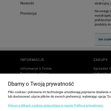
Nowość
atrakcyjny,
Na uwagę za
Promocja
wysokogatun
praktycznym
produkty zn
Nie znal
INFORMACJE
ZAKUPY
Informacje o firmie
Sprzedaż 
Regulamin sklepu
Indywidua
Dostawa towaru
Strefa Ra
Dbamy o Twoją prywatność
Polityka prywatności
Zwroty i r
Polityka plików cookies
Formularz 
Pliki cookies i pokrewne im technologie umożliwiają poprawne działanie
Wzory for
lub dostosować użycie plików do swoich preferencji, wybierając opcję "Do
Sposoby p
Więcej o plikach cookies przeczytasz w naszej Polityce prywatności.