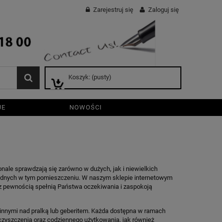
Zarejestruj się
Zaloguj się
Koszyk:
(pusty)
JE
NOWOŚCI
onale sprawdzają się zarówno w dużych, jak i niewielkich
ędnych w tym pomieszczeniu. W naszym sklepie internetowym
z pewnością spełnią Państwa oczekiwania i zaspokoją
innymi nad pralką lub geberitem. Każda dostępna w ramach
czyszczenia oraz codziennego użytkowania, jak również