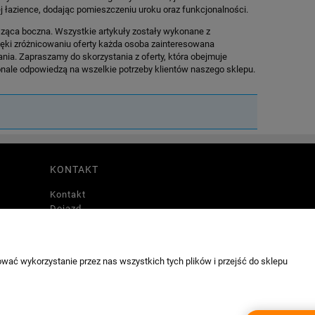
 łazience, dodając pomieszczeniu uroku oraz funkcjonalności.
sząca boczna. Wszystkie artykuły zostały wykonane z
ięki zróżnicowaniu oferty każda osoba zainteresowana
ia. Zapraszamy do skorzystania z oferty, która obejmuje
onale odpowiedzą na wszelkie potrzeby klientów naszego sklepu.
KONTAKT
Kontakt
Dojazd
wać wykorzystanie przez nas wszystkich tych plików i przejść do sklepu