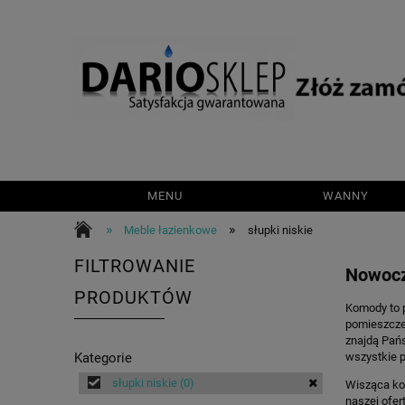
MENU
WANNY
»
»
Meble łazienkowe
słupki niskie
FILTROWANIE
Nowocz
PRODUKTÓW
Komody to p
pomieszcze
znajdą Pań
Kategorie
wszystkie p
słupki niskie
(0)
Wisząca ko
naszej ofer