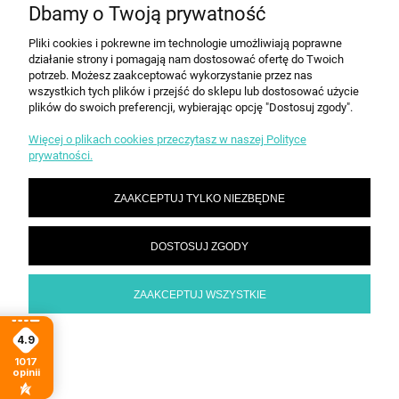
KONTAKT
Dbamy o Twoją prywatność
Pliki cookies i pokrewne im technologie umożliwiają poprawne
działanie strony i pomagają nam dostosować ofertę do Twoich
POKAŻ PEŁNĄ WERSJĘ STRONY
potrzeb. Możesz zaakceptować wykorzystanie przez nas
Sklep internetowy Shoper.pl
wszystkich tych plików i przejść do sklepu lub dostosować użycie
plików do swoich preferencji, wybierając opcję "Dostosuj zgody".
Więcej o plikach cookies przeczytasz w naszej Polityce
prywatności.
ZAAKCEPTUJ TYLKO NIEZBĘDNE
DOSTOSUJ ZGODY
ZAAKCEPTUJ WSZYSTKIE
4.9
1017
opinii