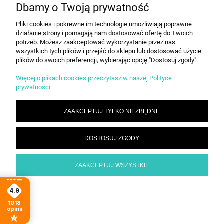
KONTAKT
Dbamy o Twoją prywatność
Pliki cookies i pokrewne im technologie umożliwiają poprawne
działanie strony i pomagają nam dostosować ofertę do Twoich
POKAŻ PEŁNĄ WERSJĘ STRONY
potrzeb. Możesz zaakceptować wykorzystanie przez nas
Sklep internetowy Shoper.pl
wszystkich tych plików i przejść do sklepu lub dostosować użycie
plików do swoich preferencji, wybierając opcję "Dostosuj zgody".
Więcej o plikach cookies przeczytasz w naszej Polityce
prywatności.
ZAAKCEPTUJ TYLKO NIEZBĘDNE
DOSTOSUJ ZGODY
ZAAKCEPTUJ WSZYSTKIE
4.9
1018
opinii