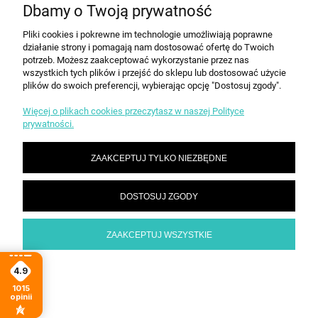
KONTAKT
Dbamy o Twoją prywatność
Pliki cookies i pokrewne im technologie umożliwiają poprawne
działanie strony i pomagają nam dostosować ofertę do Twoich
POKAŻ PEŁNĄ WERSJĘ STRONY
potrzeb. Możesz zaakceptować wykorzystanie przez nas
Sklep internetowy Shoper.pl
wszystkich tych plików i przejść do sklepu lub dostosować użycie
plików do swoich preferencji, wybierając opcję "Dostosuj zgody".
Więcej o plikach cookies przeczytasz w naszej Polityce
prywatności.
ZAAKCEPTUJ TYLKO NIEZBĘDNE
DOSTOSUJ ZGODY
ZAAKCEPTUJ WSZYSTKIE
4.9
1015
opinii