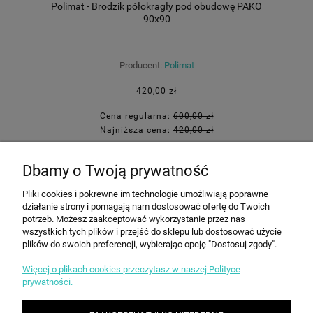
Polimat - Brodzik półokragły pod obudowę PAKO
90x90
Producent:
Polimat
420,00 zł
Cena regularna:
600,00 zł
Najniższa cena:
420,00 zł
DO KOSZYKA
Dbamy o Twoją prywatność
Pliki cookies i pokrewne im technologie umożliwiają poprawne
działanie strony i pomagają nam dostosować ofertę do Twoich
potrzeb. Możesz zaakceptować wykorzystanie przez nas
INFORMACJE
wszystkich tych plików i przejść do sklepu lub dostosować użycie
plików do swoich preferencji, wybierając opcję "Dostosuj zgody".
Więcej o plikach cookies przeczytasz w naszej Polityce
ZAKUPY
prywatności.