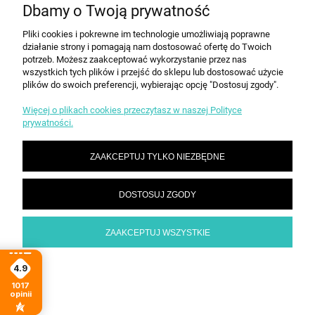
KONTAKT
Dbamy o Twoją prywatność
Pliki cookies i pokrewne im technologie umożliwiają poprawne
działanie strony i pomagają nam dostosować ofertę do Twoich
POKAŻ PEŁNĄ WERSJĘ STRONY
potrzeb. Możesz zaakceptować wykorzystanie przez nas
Sklep internetowy Shoper.pl
wszystkich tych plików i przejść do sklepu lub dostosować użycie
plików do swoich preferencji, wybierając opcję "Dostosuj zgody".
Więcej o plikach cookies przeczytasz w naszej Polityce
prywatności.
ZAAKCEPTUJ TYLKO NIEZBĘDNE
DOSTOSUJ ZGODY
ZAAKCEPTUJ WSZYSTKIE
4.9
1017
opinii