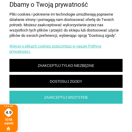
KONTAKT
Dbamy o Twoją prywatność
Pliki cookies i pokrewne im technologie umożliwiają poprawne
działanie strony i pomagają nam dostosować ofertę do Twoich
POKAŻ PEŁNĄ WERSJĘ STRONY
potrzeb. Możesz zaakceptować wykorzystanie przez nas
Sklep internetowy Shoper.pl
wszystkich tych plików i przejść do sklepu lub dostosować użycie
plików do swoich preferencji, wybierając opcję "Dostosuj zgody".
Więcej o plikach cookies przeczytasz w naszej Polityce
prywatności.
ZAAKCEPTUJ TYLKO NIEZBĘDNE
DOSTOSUJ ZGODY
ZAAKCEPTUJ WSZYSTKIE
4.9
1018
opinii